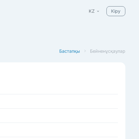
KZ
Кіру
Бастапқы
Бейненұсқаулар