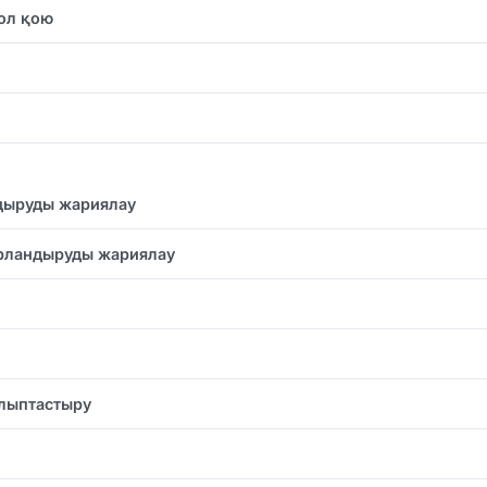
ол қою
дыруды жариялау
рландыруды жариялау
алыптастыру