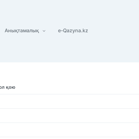
Анықтамалық
e-Qazyna.kz
қол қою