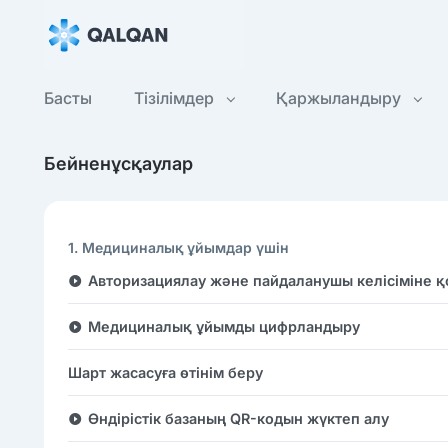
Басты
Тізілімдер
Қаржыландыру
Бейненұсқаулар
1. Медициналық ұйымдар үшін
Авторизациялау және пайдаланушы келісіміне 
Медициналық ұйымды цифрландыру
Шарт жасасуға өтінім беру
Өндірістік базаның QR-кодын жүктеп алу