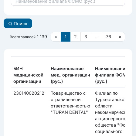
Поиск
1 139
«
1
2
3
...
76
»
Всего записей
БИН
Наименование
Наименование
медицинской
мед. организации
филиала ФСМС
организации
(рус.)
(рус.)
230140020212
Товарищество с
Филиал по
ограниченной
Туркестанской
ответственностью
области
"TURAN DENTAL"
некоммерческого
акционерного
общества "Фонд
социального