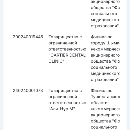
акционерного
общества "Фонд
социального
медицинского
страхования"
200240019445
Товарищество с
Филиал по
ограниченной
городу Шымкент
ответственностью
некоммерческого
"CARTIER DENTAL
акционерного
CLINIC"
общества "Фонд
социального
медицинского
страхования"
240240001073
Товарищество с
Филиал по
ограниченной
Туркестанской
ответственностью
области
"Али-Нұр М"
некоммерческого
акционерного
общества "Фонд
социального