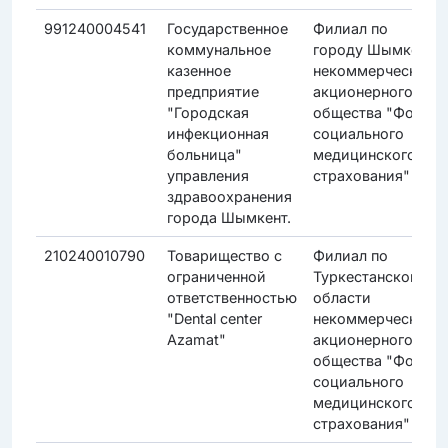
991240004541
Государственное
Филиал по
коммунальное
городу Шымкент
казенное
некоммерческого
предприятие
акционерного
"Городская
общества "Фонд
инфекционная
социального
больница"
медицинского
управления
страхования"
здравоохранения
города Шымкент.
210240010790
Товарищество с
Филиал по
ограниченной
Туркестанской
ответственностью
области
"Dental center
некоммерческого
Azamat"
акционерного
общества "Фонд
социального
медицинского
страхования"