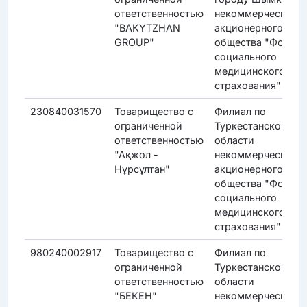
ответственностью
некоммерческого
"BAKYTZHAN
акционерного
GROUP"
общества "Фонд
социального
медицинского
страхования"
230840031570
Товарищество с
Филиал по
ограниченной
Туркестанской
ответственностью
области
"Ақжол -
некоммерческого
Нұрсұлтан"
акционерного
общества "Фонд
социального
медицинского
страхования"
980240002917
Товарищество с
Филиал по
ограниченной
Туркестанской
ответственностью
области
"БЕКЕН"
некоммерческого