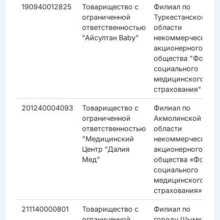
190940012825
Товарищество с
Филиал по
ограниченной
Туркестанской
ответственностью
области
"Айсултан Baby"
некоммерческого
акционерного
общества "Фонд
социального
медицинского
страхования"
201240004093
Товарищество с
Филиал по
ограниченной
Акмолинской
ответственностью
области
"Медицинский
некоммерческого
Центр "Далия
акционерного
Мед"
общества «Фонд
социального
медицинского
страхования»
211140000801
Товарищество с
Филиал по
ограниченной
городу Шымкент