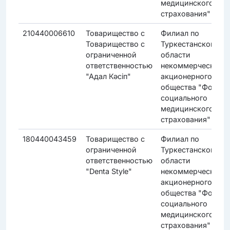
медицинского
страхования"
210440006610
Товарищество с
Филиал по
Товарищество с
Туркестанской
ограниченной
области
ответственностью
некоммерческого
"Адал Кәсіп"
акционерного
общества "Фонд
социального
медицинского
страхования"
180440043459
Товарищество с
Филиал по
ограниченной
Туркестанской
ответственностью
области
"Denta Style"
некоммерческого
акционерного
общества "Фонд
социального
медицинского
страхования"