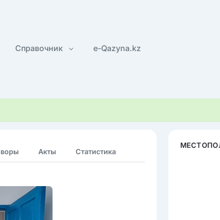
Справочник
e-Qazyna.kz
МЕСТОПО
оворы
Акты
Статистика