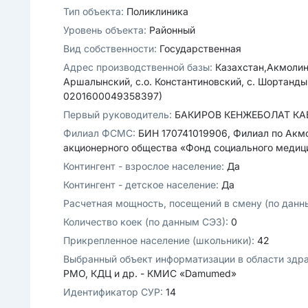
Тип объекта:
Поликлиника
Уровень объекта:
Районный
Вид собственности:
Государственная
Адрес производственной базы:
Казахстан,Акмолин
Аршалынский, с.о. Константиновский, с. Шортанды, 
0201600049358397)
Первый руководитель:
БАКИРОВ КЕНЖЕБОЛАТ К
Филиал ФСМС:
БИН 170741019906, Филиал по Акм
акционерного общества «Фонд социального медиц
Контингент - взрослое население:
Да
Контингент - детское население:
Да
Расчетная мощность, посещений в смену (по дан
Количество коек (по данным СЭЗ):
0
Прикрепленное население (школьники):
42
Выбранный объект информатизации в области здр
РМО, КДЦ и др. - КМИС «Damumed»
Идентификатор СУР:
14