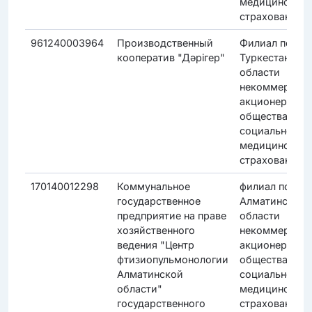
медицинского
страхования"
961240003964
Производственный
Филиал по
кооператив "Дәрiгер"
Туркестанско
области
некоммерческ
акционерного
общества "Фо
социального
медицинского
страхования"
170140012298
Коммунальное
филиал по
государственное
Алматинской
предприятие на праве
области
хозяйственного
некоммерческ
ведения "Центр
акционерного
фтизиопульмонологии
общества "Фо
Алматинской
социального
области"
медицинского
государственного
страхования"