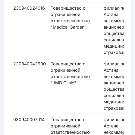
230940024016
Товарищество с
филиал по гор
ограниченной
Астана
ответственностью
некоммерческ
"Medical Garden"
акционерного
общества "Фо
социального
медицинского
страхования"
220840042900
Товарищество с
филиал по гор
ограниченной
Астана
ответственностью
некоммерческ
"JMD Clinic"
акционерного
общества "Фо
социального
медицинского
страхования"
030940007014
Товарищество с
филиал по гор
ограниченной
Астана
ответственностью
некоммерческ