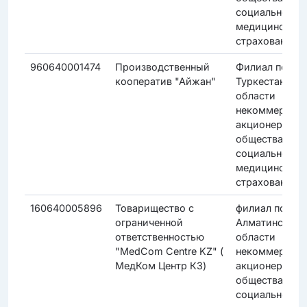
социального
медицинского
страхования"
960640001474
Производственный
Филиал по
кооператив "Айжан"
Туркестанско
области
некоммерческ
акционерного
общества "Фо
социального
медицинского
страхования"
160640005896
Товарищество с
филиал по
ограниченной
Алматинской
ответственностью
области
"MedCom Centre KZ" (
некоммерческ
МедКом Центр КЗ)
акционерного
общества "Фо
социального