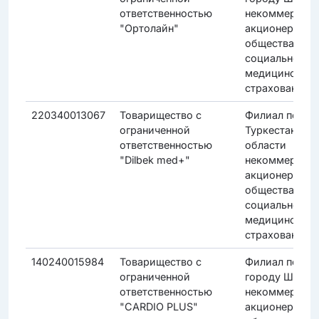
ответственностью
некоммерческ
"Ортолайн"
акционерного
общества "Фо
социального
медицинского
страхования"
220340013067
Товарищество с
Филиал по
ограниченной
Туркестанско
ответственностью
области
"Dilbek med+"
некоммерческ
акционерного
общества "Фо
социального
медицинского
страхования"
140240015984
Товарищество с
Филиал по
ограниченной
городу Шымке
ответственностью
некоммерческ
"CARDIO PLUS"
акционерного