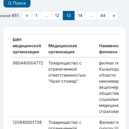
Поиск
651
«
1
...
12
13
14
...
44
»
аписей
БИН
медицинской
Медицинская
Наименовани
организации
организация
филиала ФС
980440004772
Товарищество с
филиал по
ограниченной
Кызылординс
ответственностью
области
"Арал стомед"
некоммерческ
акционерного
общества "Фо
социального
медицинского
страхования"
120940001738
Товарищество с
Филиал по
ограниченной
городу Шымке