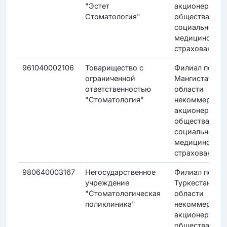
"Эстет
акционерного
Стоматология"
общества "Фо
социального
медицинского
страхования"
961040002106
Товарищество с
Филиал по
ограниченной
Мангистауско
ответственностью
области
"Стоматология"
некоммерческ
акционерного
общества "Фо
социального
медицинского
страхования"
980640003167
Негосударственное
Филиал по
учреждение
Туркестанско
"Стоматологическая
области
поликлиника"
некоммерческ
акционерного
общества "Фо