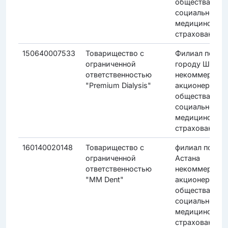
общества "Фо
социального
медицинского
страхования"
150640007533
Товарищество с
Филиал по
ограниченной
городу Шымке
ответственностью
некоммерческ
"Premium Dialysis"
акционерного
общества "Фо
социального
медицинского
страхования"
160140020148
Товарищество с
филиал по гор
ограниченной
Астана
ответственностью
некоммерческ
"MM Dent"
акционерного
общества "Фо
социального
медицинского
страхования"